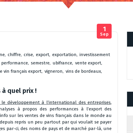
1
Sep
ne
,
chiffre
,
crise
,
export
,
exportation
,
investissement
,
performance
,
semestre
,
ubifrance
,
vente export
,
e vin français export
,
vigneron
,
vins de bordeaux
,
 à quel prix !
 le développement à l’international des entreprises
,
analyses à propos des performances à l’export des
e info sur les ventes de vins français dans le monde au
 depuis repris un peu partout par qui voulait se payer
ages par-ci, des noms de pays et de marché par-là, une