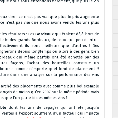
puisque nous sous-entendons fièrement, que plus le vin
 veux dire : ce n’est pas vrai que plus le prix augmente
e ce n’est pas vrai que nous avons vendu les vins plus
r les résultats : Les
Bordeaux
qui étaient déjà hors de
rle ici des grands Bordeaux, de ceux que peu d’entre-
fectivement ils sont meilleurs que d’autres ! Des
vignerons depuis longtemps ou alors à des gens bien
Bordeaux qui même parfois ont été achetés par des
outes façons, l’achat des bouteilles constitue un
n bourse comme n’importe quel fond de placement !!!
clure dans une analyse sur la performance des vins
marché des placements avec comme plus bel exemple
français de moins qu’en 2007 sur la même période mais
us que l’on parle ici des mêmes vins ?
able
dont les vins de cépages qui ont été jusqu’à
ventes à l’export souffrent d’un facteur qui impacte