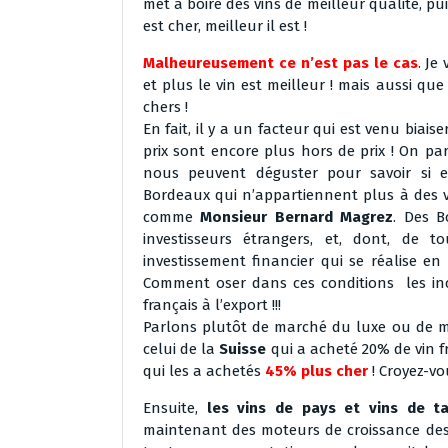
met à boire des vins de meilleur qualité, 
est cher, meilleur il est !
Malheureusement ce n’est pas le cas
. Je
et plus le vin est meilleur ! mais aussi qu
chers !
En fait, il y a un facteur qui est venu biaise
prix sont encore plus hors de prix ! On pa
nous peuvent déguster pour savoir si ef
Bordeaux qui n’appartiennent plus à des 
comme
Monsieur Bernard Magrez
. Des 
investisseurs étrangers, et, dont, de t
investissement financier qui se réalise e
Comment oser dans ces conditions les in
français à l’export !!!
Parlons plutôt de marché du luxe ou de 
celui de la
Suisse
qui a acheté 20% de vin 
qui les a achetés
45% plus cher
! Croyez-vo
Ensuite,
les vins de pays et vins de t
maintenant des moteurs de croissance des 