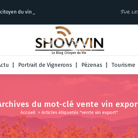
Sur le
 citoyen du
Le Blog Citoyen du Vin
Actu
Portrait de Vignerons
Pézenas
Tourisme
Archives du mot-clé vente vin expor
Accueil
>
Articles étiquetés "vente vin export"