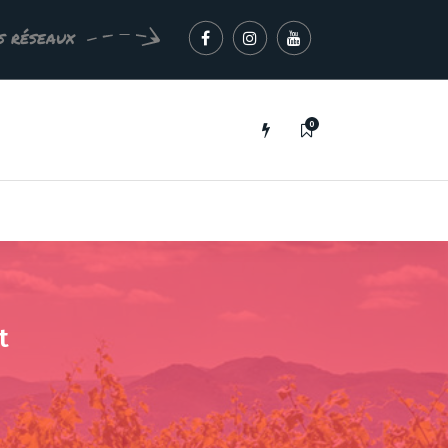
s réseaux
0
t