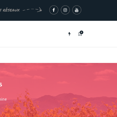
s réseaux
0
s
hine