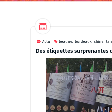
Actu
beaune
,
bordeaux
,
chine
,
la
Des étiquettes surprenantes d