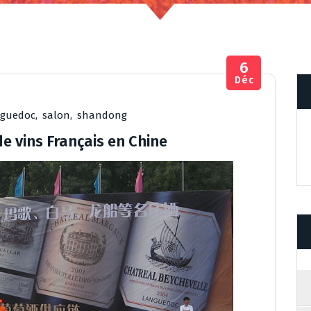
6
Déc
nguedoc
,
salon
,
shandong
e vins Français en Chine