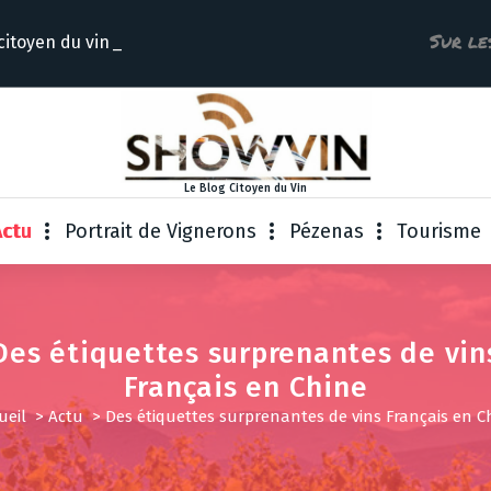
Sur le
citoyen
Le Blog Citoyen du Vin
Actu
Portrait de Vignerons
Pézenas
Tourisme
Des étiquettes surprenantes de vin
Français en Chine
ueil
>
Actu
>
Des étiquettes surprenantes de vins Français en C