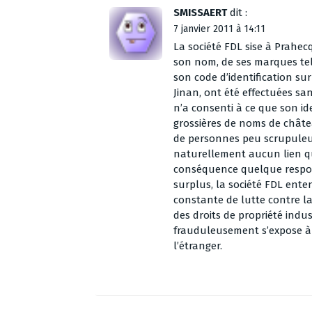
SMISSAERT
dit :
7 janvier 2011 à 14:11
La société FDL sise à Prahec
son nom, de ses marques te
son code d’identification sur
Jinan, ont été effectuées sa
n’a consenti à ce que son id
grossières de noms de châtea
de personnes peu scrupuleus
naturellement aucun lien que
conséquence quelque respons
surplus, la société FDL ente
constante de lutte contre l
des droits de propriété indust
frauduleusement s’expose à d
l’étranger.