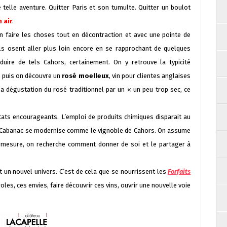
 telle aventure. Quitter Paris et son tumulte. Quitter un boulot
n air
.
n faire les choses tout en décontraction et avec une pointe de
, ils osent aller plus loin encore en se rapprochant de quelques
duire de tels Cahors, certainement. On y retrouve la typicité
 puis on découvre un
rosé moelleux
, vin pour clientes anglaises
 dégustation du rosé traditionnel par un « un peu trop sec, ce
tats encourageants. L’emploi de produits chimiques disparait au
lle Cabanac se modernise comme le vignoble de Cahors. On assume
démesure, on recherche comment donner de soi et le partager à
t un nouvel univers. C’est de cela que se nourrissent les
Forfaits
les, ces envies, faire découvrir ces vins, ouvrir une nouvelle voie