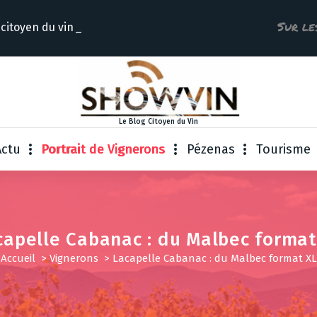
Sur le
 citoyen du
Le Blog Citoyen du Vin
Actu
Portrait de Vignerons
Pézenas
Tourisme
capelle Cabanac : du Malbec format
Accueil
>
Vignerons
>
Lacapelle Cabanac : du Malbec format XL