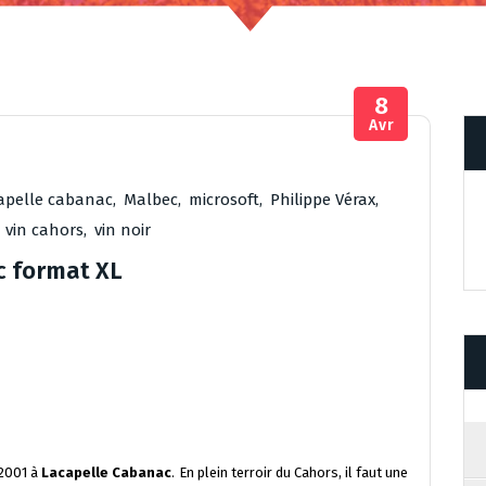
8
Avr
apelle cabanac
,
Malbec
,
microsoft
,
Philippe Vérax
,
,
vin cahors
,
vin noir
c format XL
 2001 à
Lacapelle Cabanac
. En plein terroir du Cahors, il faut une