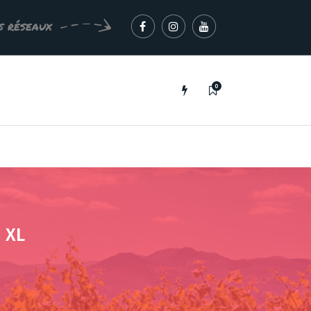
s réseaux
0
 XL