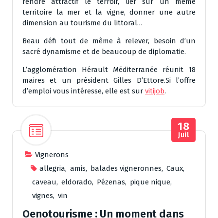
rendre attractif le terroir, lier sur un même
territoire la mer et la vigne, donner une autre
dimension au tourisme du littoral…
Beau défi tout de même à relever, besoin d’un
sacré dynamisme et de beaucoup de diplomatie.
L’agglomération Hérault Méditerranée réunit 18
maires et un président Gilles D’Ettore.Si l’offre
d’emploi vous intéresse, elle est sur
vitijob
.
18
Juil
Vignerons
allegria
,
amis
,
balades vigneronnes
,
Caux
,
caveau
,
eldorado
,
Pézenas
,
pique nique
,
vignes
,
vin
Oenotourisme : Un moment dans