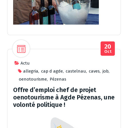
20
Oct
Actu
allegria
,
cap d agde
,
castelnau
,
caves
,
job
,
oenotourisme
,
Pézenas
Offre d’emploi chef de projet
oenotourisme à Agde Pézenas, une
volonté politique !