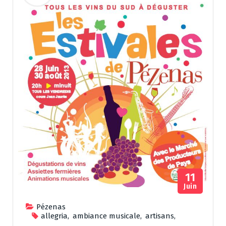
11
Juin
Pézenas
allegria
,
ambiance musicale
,
artisans
,