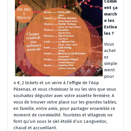
Comm
ent ça
march
e les
Estiva
les ?
Vous
achet
ez
simple
ment
pour
4 €, 2 tickets et un verre à l’effigie de l’Aop
Pézenas, et vous choisissez le ou les vins que vous
souhaitez déguster avec votre assiette fermière. A
vous de trouver votre place sur les grandes tables,
en famille, entre amis, pour partager ensemble ce
moment de convivialité. Touristes et villageois ne
font qu’un sous le ciel étoilé d’un Languedoc,
chaud et accueillant.