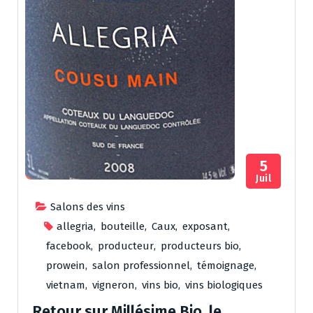
5
Juil
Salons des vins
allegria
,
bouteille
,
Caux
,
exposant
,
facebook
,
producteur
,
producteurs bio
,
prowein
,
salon professionnel
,
témoignage
,
vietnam
,
vigneron
,
vins bio
,
vins biologiques
Retour sur Millésime Bio, le