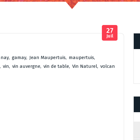
27
Juil
nnay
,
gamay
,
Jean Maupertuis
,
maupertuis
,
,
vin
,
vin auvergne
,
vin de table
,
Vin Naturel
,
volcan