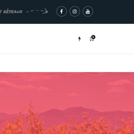
s réseaux
0