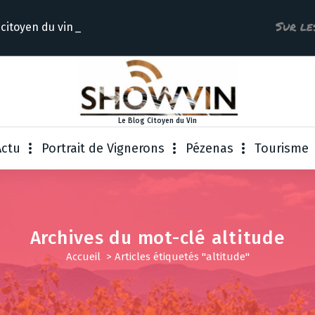
Sur le
 citoyen du
Le Blog Citoyen du Vin
Actu
Portrait de Vignerons
Pézenas
Tourisme
Archives du mot-clé altitude
Accueil
>
Articles étiquetés "altitude"