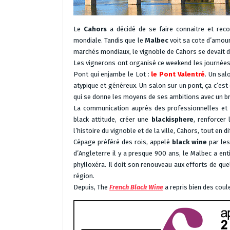
Le
Cahors
a décidé de se faire connaitre et re
mondiale. Tandis que le
Malbec
voit sa cote d’amou
marchés mondiaux, le vignoble de Cahors se devait d’a
Les vignerons ont organisé ce weekend les journées 
Pont qui enjambe le Lot :
le Pont Valentré
. Un sal
atypique et généreux. Un salon sur un pont, ça c’es
qui se donne les moyens de ses ambitions avec un br
La communication auprès des professionnelles et d
black attitude, créer une
blackisphere
, renforcer
l’histoire du vignoble et de la ville, Cahors, tout e
Cépage préféré des rois, appelé
black wine
par les
d’Angleterre il y a presque 900 ans, le Malbec a en
phylloxéra. Il doit son renouveau aux efforts de que
région.
Depuis, The
French Black Wine
a repris bien des coule