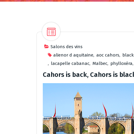
Salons des vins
alienor d aquitaine
,
aoc cahors
,
black
,
lacapelle cabanac
,
Malbec
,
phylloxéra
Cahors is back, Cahors is blac