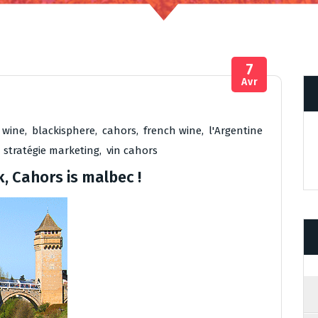
7
Avr
 wine
,
blackisphere
,
cahors
,
french wine
,
l'Argentine
,
stratégie marketing
,
vin cahors
k, Cahors is malbec !