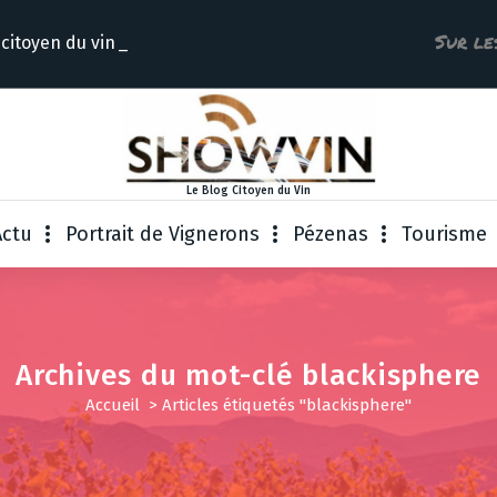
Sur le
 citoyen du
Le Blog Citoyen du Vin
Actu
Portrait de Vignerons
Pézenas
Tourisme
Archives du mot-clé blackisphere
Accueil
>
Articles étiquetés "blackisphere"