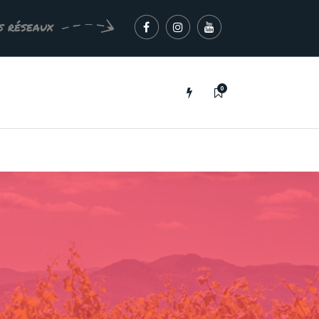
s réseaux
0