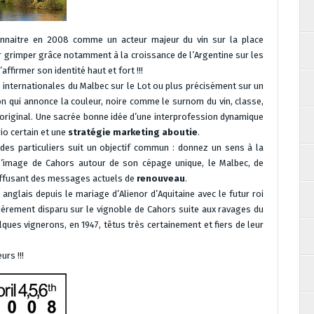
connaitre en 2008 comme un acteur majeur du vin sur la place
r grimper grâce notamment à la croissance de l’Argentine sur les
ffirmer son identité haut et fort !!!
internationales du Malbec sur le Lot ou plus précisément sur un
on qui annonce la couleur, noire comme le surnom du vin, classe,
t original. Une sacrée bonne idée d’une interprofession dynamique
io certain et une
stratégie marketing aboutie
.
es particuliers suit un objectif commun : donnez un sens à la
 l’image de Cahors autour de son cépage unique, le Malbec, de
n diffusant des messages actuels de
renouveau
.
 anglais depuis le mariage d’Alienor d’Aquitaine avec le futur roi
tièrement disparu sur le vignoble de Cahors suite aux ravages du
lques vignerons, en 1947, têtus très certainement et fiers de leur
urs !!!