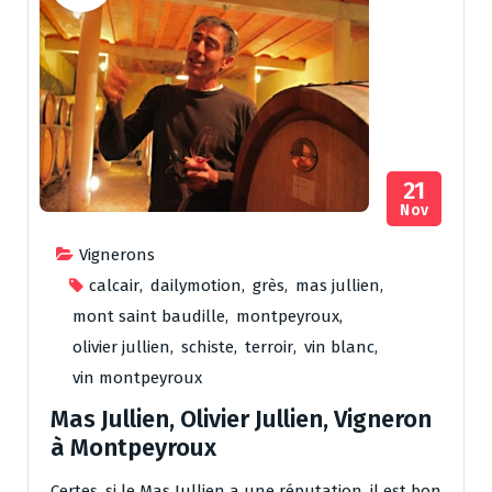
21
Nov
Vignerons
calcair
,
dailymotion
,
grès
,
mas jullien
,
mont saint baudille
,
montpeyroux
,
olivier jullien
,
schiste
,
terroir
,
vin blanc
,
vin montpeyroux
Mas Jullien, Olivier Jullien, Vigneron
à Montpeyroux
Certes, si le Mas Jullien a une réputation, il est bon