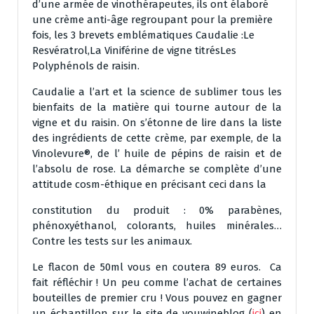
d’une armée de vinothérapeutes, ils ont élaboré
une crème anti-âge regroupant pour la première
fois, les 3 brevets emblématiques Caudalie :Le
Resvératrol,La Viniférine de vigne titrésLes
Polyphénols de raisin.
Caudalie a l’art et la science de sublimer tous les
bienfaits de la matière qui tourne autour de la
vigne et du raisin. On s’étonne de lire dans la liste
des ingrédients de cette crème, par exemple, de la
Vinolevure®, de l’ huile de pépins de raisin et de
l’absolu de rose. La démarche se complète d’une
attitude
cosm-éthique en précisant ceci dans la
constitution du produit :
0% parabènes,
phénoxyéthanol, colorants, huiles minérales…
Contre les tests sur les animaux.
Le flacon de 50ml vous en coutera 89 euros. Ca
fait réfléchir ! Un peu comme l’achat de certaines
bouteilles de premier cru ! Vous pouvez en gagner
un échantillon sur le site de youwineblog (
ici
) en