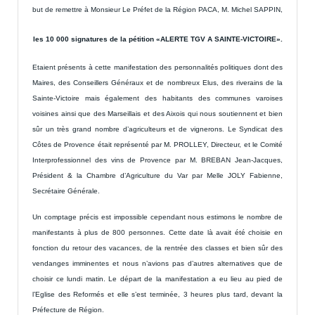
but de remettre à Monsieur Le Préfet de la Région PACA, M. Michel SAPPIN,
les 10 000 signatures de la pétition «ALERTE TGV A SAINTE-VICTOIRE».
Etaient présents à cette manifestation des personnalités politiques dont des
Maires, des Conseillers Généraux et de nombreux Elus, des riverains de la
Sainte-Victoire mais également des habitants des communes varoises
voisines ainsi que des Marseillais et des Aixois qui nous soutiennent et bien
sûr un très grand nombre d’agriculteurs et de vignerons. Le Syndicat des
Côtes de Provence était représenté par M. PROLLEY, Directeur, et le Comité
Interprofessionnel des vins de Provence par M. BREBAN Jean-Jacques,
Président & la Chambre d’Agriculture du Var par Melle JOLY Fabienne,
Secrétaire Générale.
Un comptage précis est impossible cependant nous estimons le nombre de
manifestants à plus de 800 personnes. Cette date là avait été choisie en
fonction du retour des vacances, de la rentrée des classes et bien sûr des
vendanges imminentes et nous n’avions pas d’autres alternatives que de
choisir ce lundi matin. Le départ de la manifestation a eu lieu au pied de
l’Eglise des Reformés et elle s’est terminée, 3 heures plus tard, devant la
Préfecture de Région.