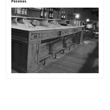
Pézenas
.