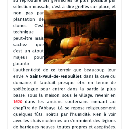
su reproduire ses grenaches le plus possible par
sélection massale, c’est à dire
greffés sur place, et
non pas par
plantation de
clones. C’est
technique
peut-être mais
sachez que
c’est un atout
majeur pour
garantir
l’authenticité de ce terroir que beaucoup leur
envie. A
Saint-Paul-de-Fenouillet
, dans la cave du
domaine, il faudrait presque être en tenue de
spéléologue pour entrer dans la partie la plus
basse, sous la maison, sous le village, revenir en
1620
dans les anciens souterrains menant au
chapître de l’Abbaye. Là, se repose religieusement
quelques fûts, noircis par l’humidité. Rien à voir
avec les chais modernes où s’ennuient des légions
de barriques neuves, toutes propres et aseptisées.