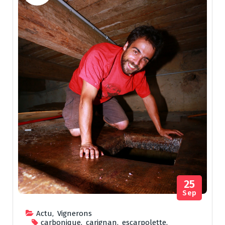
25
Sep
Actu
,
Vignerons
carbonique
,
carignan
,
escarpolette
,