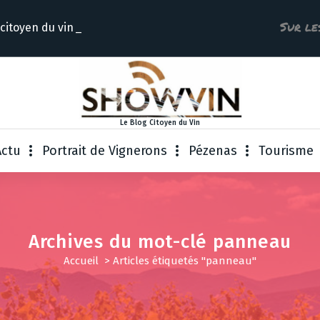
Sur le
 citoyen du
Le Blog Citoyen du Vin
Actu
Portrait de Vignerons
Pézenas
Tourisme
Archives du mot-clé panneau
Accueil
>
Articles étiquetés "panneau"