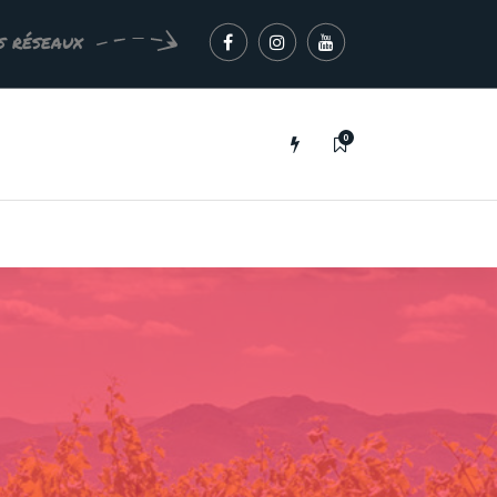
s réseaux
0