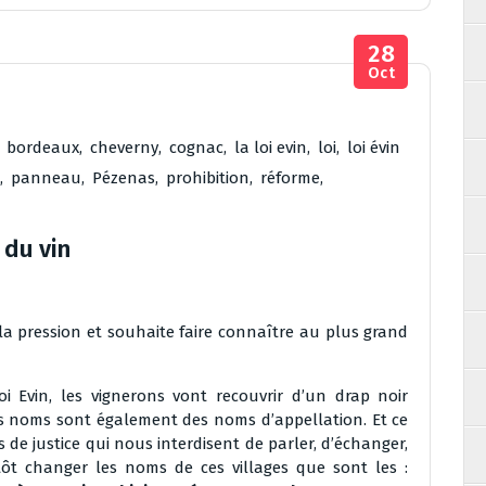
28
Oct
,
bordeaux
,
cheverny
,
cognac
,
la loi evin
,
loi
,
loi évin
,
panneau
,
Pézenas
,
prohibition
,
réforme
,
 du vin
la pression et souhaite faire connaître au plus grand
i Evin, les vignerons vont recouvrir d’un drap noir
 noms sont également des noms d’appellation. Et ce
 de justice qui nous interdisent de parler, d’échanger,
tôt changer les noms de ces villages que sont les :