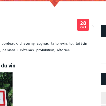
28
Oct
,
bordeaux
,
cheverny
,
cognac
,
la loi evin
,
loi
,
loi évin
,
panneau
,
Pézenas
,
prohibition
,
réforme
,
 du vin