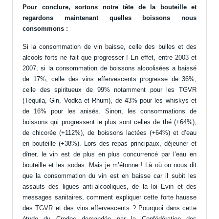
Pour conclure, sortons notre tête de la bouteille et
regardons maintenant quelles boissons nous
consommons :
Si la consommation de vin baisse, celle des bulles et des
alcools forts ne fait que progresser ! En effet, entre 2003 et
2007, si la consommation de boissons alcoolisées a baissé
de 17%, celle des vins effervescents progresse de 36%,
celle des spiritueux de 99% notamment pour les TGVR
(Téquila, Gin, Vodka et Rhum), de 43% pour les whiskys et
de 16% pour les anisés. Sinon, les consommations de
boissons qui progressent le plus sont celles de thé (+64%),
de chicorée (+112%), de boissons lactées (+64%) et d’eau
en bouteille (+38%). Lors des repas principaux, déjeuner et
dîner, le vin est de plus en plus concurrencé par l’eau en
bouteille et les sodas. Mais je m’étonne ! Là où on nous dit
que la consommation du vin est en baisse car il subit les
assauts des ligues anti-alcooliques, de la loi Evin et des
messages sanitaires, comment expliquer cette forte hausse
des TGVR et des vins effervescents ? Pourquoi dans cette
étude du Credoc demandée par la Confédération des