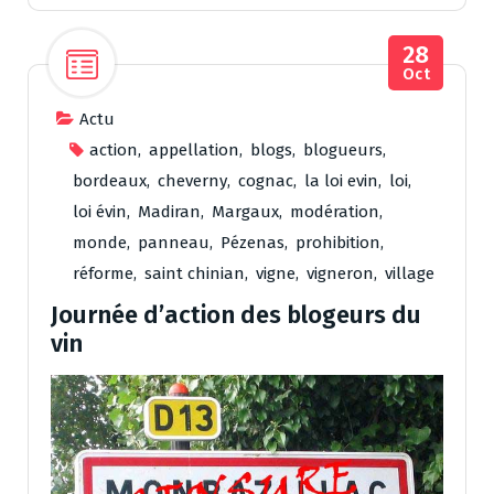
28
Oct
Actu
action
,
appellation
,
blogs
,
blogueurs
,
bordeaux
,
cheverny
,
cognac
,
la loi evin
,
loi
,
loi évin
,
Madiran
,
Margaux
,
modération
,
monde
,
panneau
,
Pézenas
,
prohibition
,
réforme
,
saint chinian
,
vigne
,
vigneron
,
village
Journée d’action des blogeurs du
vin