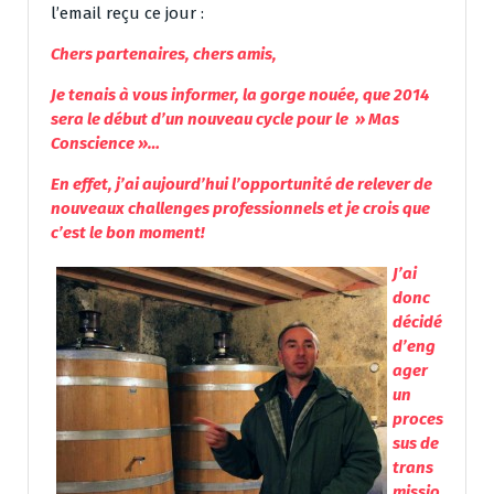
l’email reçu ce jour :
Chers partenaires, chers amis,
Je tenais à vous informer, la gorge nouée, que 2014
sera le début d’un nouveau cycle pour le » Mas
Conscience »…
En effet, j’ai aujourd’hui l’opportunité de relever de
nouveaux challenges professionnels et je crois que
c’est le bon moment!
J’ai
donc
décidé
d’eng
ager
un
proces
sus de
trans
missio