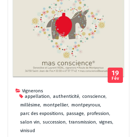
19
Fév
Vignerons
appellation
,
authenticité
,
conscience
,
millésime
,
montpellier
,
montpeyroux
,
parc des expositions
,
passage
,
profession
,
salon vin
,
succession
,
transmission
,
vignes
,
vinisud