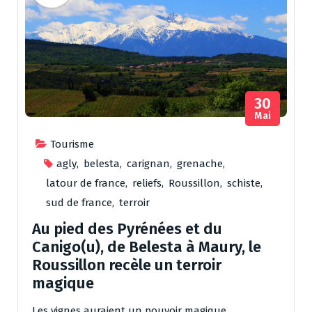
30
Mai
Tourisme
agly
,
belesta
,
carignan
,
grenache
,
latour de france
,
reliefs
,
Roussillon
,
schiste
,
sud de france
,
terroir
Au pied des Pyrénées et du
Canigo(u), de Belesta à Maury, le
Roussillon recèle un terroir
magique
Les vignes auraient un pouvoir magique.