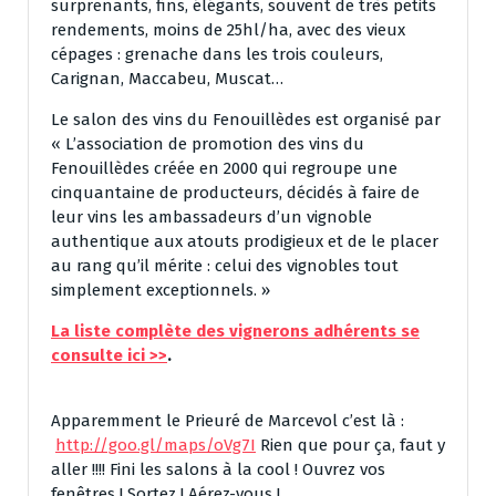
surprenants, fins, élégants, souvent de très petits
rendements, moins de 25hl/ha, avec des vieux
cépages : grenache dans les trois couleurs,
Carignan, Maccabeu, Muscat…
Le salon des vins du Fenouillèdes est organisé par
« L’association de promotion des vins du
Fenouillèdes créée en 2000 qui regroupe une
cinquantaine de producteurs, décidés à faire de
leur vins les ambassadeurs d’un vignoble
authentique aux atouts prodigieux et de le placer
au rang qu’il mérite : celui des vignobles tout
simplement exceptionnels. »
La liste complète des vignerons adhérents se
consulte ici >>
.
Apparemment le Prieuré de Marcevol c’est là :
http://goo.gl/maps/oVg7I
Rien que pour ça, faut y
aller !!!! Fini les salons à la cool ! Ouvrez vos
fenêtres ! Sortez ! Aérez-vous !