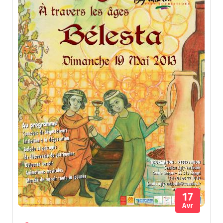
17
Avr