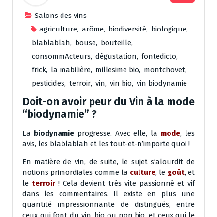
Salons des vins
agriculture
,
arôme
,
biodiversité
,
biologique
,
blablablah
,
bouse
,
bouteille
,
consommActeurs
,
dégustation
,
fontedicto
,
frick
,
la mabilière
,
millesime bio
,
montchovet
,
pesticides
,
terroir
,
vin
,
vin bio
,
vin biodynamie
Doit-on avoir peur du Vin à la mode
“biodynamie” ?
La
biodynamie
progresse. Avec elle, la
mode
, les
avis, les blablablah et les tout-et-n’importe quoi !
En matière de vin, de suite, le sujet s’alourdit de
notions primordiales comme la
culture
, le
goût
, et
le
terroir
! Cela devient très vite passionné et vif
dans les commentaires. Il existe en plus une
quantité impressionnante de distingués, entre
ceux qui font du vin, bio ou non bio, et ceux qui le