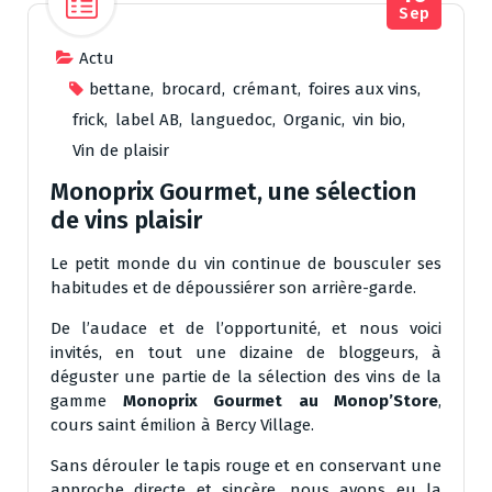
Sep
Actu
bettane
,
brocard
,
crémant
,
foires aux vins
,
frick
,
label AB
,
languedoc
,
Organic
,
vin bio
,
Vin de plaisir
Monoprix Gourmet, une sélection
de vins plaisir
Le petit monde du vin continue de bousculer ses
habitudes et de dépoussiérer son arrière-garde.
De l’audace et de l’opportunité, et nous voici
invités, en tout une dizaine de bloggeurs, à
déguster une partie de la sélection des vins de la
gamme
Monoprix Gourmet au Monop’Store
,
cours saint émilion à Bercy Village.
Sans dérouler le tapis rouge et en conservant une
approche directe et sincère, nous avons eu la