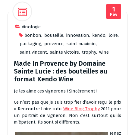
1
Fév
Vinologie
bonbon
,
bouteille
,
innovation
,
kendo
,
loire
,
packaging
,
provence
,
saint maximin
,
saint vincent
,
sainte victoire
,
trophy
,
wine
Made In Provence by Domaine
Sainte Lucie : des bouteilles au
format Kendo Wine
Je les aime ces vignerons ! Sincèrement !
Ce n’est pas que je suis trop fier d’avoir reçu le prix
« Rencontre Loire » du
Wine Blog Trophy
2011 pour
un portrait de vigneron. Non c’est surtout qu’ils
m’épatent. Ils sont si différents.
Tenez