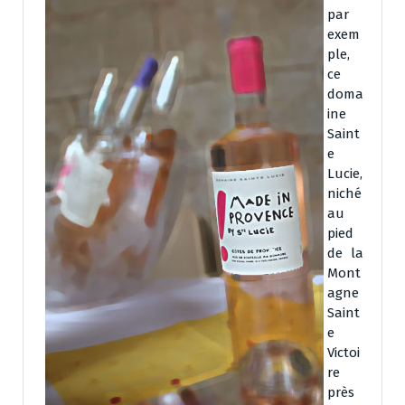
par
exem
ple,
ce
doma
ine
Saint
e
Lucie,
niché
au
pied
de la
Mont
agne
Saint
e
Victoi
re
près