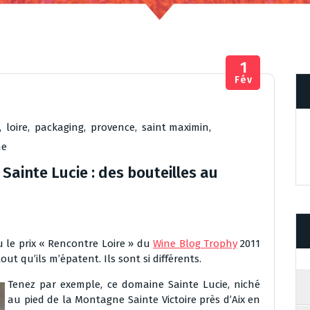
1
Fév
,
loire
,
packaging
,
provence
,
saint maximin
,
ne
ainte Lucie : des bouteilles au
çu le prix « Rencontre Loire » du
Wine Blog Trophy
2011
ut qu’ils m’épatent. Ils sont si différents.
Tenez par exemple, ce domaine Sainte Lucie, niché
au pied de la Montagne Sainte Victoire près d’Aix en