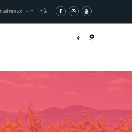
s réseaux
0