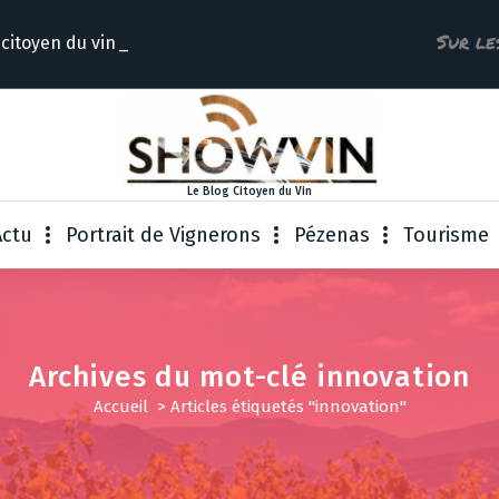
Sur le
 citoyen
Le Blog Citoyen du Vin
Actu
Portrait de Vignerons
Pézenas
Tourisme
Archives du mot-clé innovation
Accueil
>
Articles étiquetés "innovation"