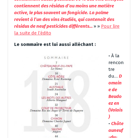
contiennent des résidus d’au moins une matière
active, le plus souvent un fongicide. La palme
revient à l’un des vins étudiés, qui contenait des
résidus de neuf pesticides différents…
» »
Pour lire
la suite de l’édito
Le sommaire est lui aussi alléchant :
• À la
rencon
tre
du…
D
omain
e de
Beudo
ez en
(Valais
)
•
Châte
auneuf
-du-