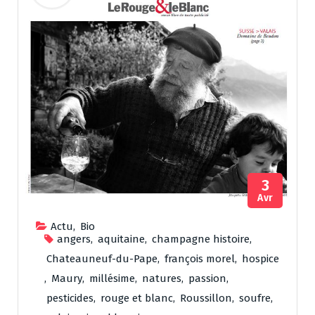
3
Avr
Actu
,
Bio
angers
,
aquitaine
,
champagne histoire
,
Chateauneuf-du-Pape
,
françois morel
,
hospice
,
Maury
,
millésime
,
natures
,
passion
,
pesticides
,
rouge et blanc
,
Roussillon
,
soufre
,