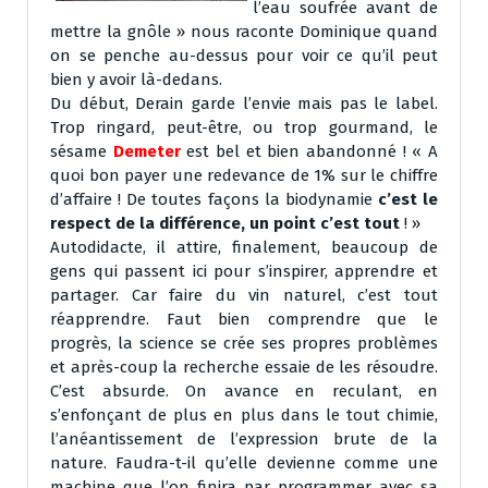
l’eau soufrée avant de
mettre la gnôle » nous raconte Dominique quand
on se penche au-dessus pour voir ce qu’il peut
bien y avoir là-dedans.
Du début, Derain garde l’envie mais pas le label.
Trop ringard, peut-être, ou trop gourmand, le
sésame
Demeter
est bel et bien abandonné ! « A
quoi bon payer une redevance de 1% sur le chiffre
d’affaire ! De toutes façons la biodynamie
c’est le
respect de la différence, un point c’est tout
! »
Autodidacte, il attire, finalement, beaucoup de
gens qui passent ici pour s’inspirer, apprendre et
partager. Car faire du vin naturel, c’est tout
réapprendre. Faut bien comprendre que le
progrès, la science se crée ses propres problèmes
et après-coup la recherche essaie de les résoudre.
C’est absurde. On avance en reculant, en
s’enfonçant de plus en plus dans le tout chimie,
l’anéantissement de l’expression brute de la
nature. Faudra-t-il qu’elle devienne comme une
machine que l’on finira par programmer avec sa