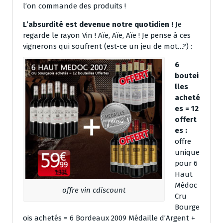
l’on commande des produits !
L’absurdité est devenue notre quotidien !
Je
regarde le rayon Vin ! Aïe, Aïe, Aïe ! Je pense à ces
vignerons qui soufrent (est-ce un jeu de mot…?) :
6
boutei
lles
acheté
es = 12
offert
es
:
offre
unique
pour 6
Haut
Médoc
offre vin cdiscount
Cru
Bourge
ois achetés = 6 Bordeaux 2009 Médaille d’Argent +