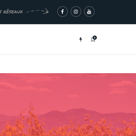
s réseaux
0