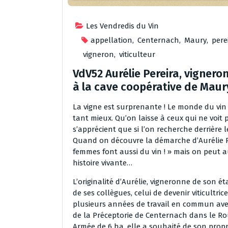
Les Vendredis du Vin
appellation
,
Centernach
,
Maury
,
pere
vigneron
,
viticulteur
VdV52 Aurélie Pereira, vignero
à la cave coopérative de Maur
La vigne est surprenante ! Le monde du vin b
tant mieux. Qu’on laisse à ceux qui ne voit pa
s’apprécient que si l’on recherche derrière 
Quand on découvre la démarche d’Aurélie Per
femmes font aussi du vin ! » mais on peut a
histoire vivante…
L’originalité d’Aurélie, vigneronne de son é
de ses collègues, celui de devenir viticultri
plusieurs années de travail en commun avec
de la Préceptorie de Centernach dans le Rous
Armée de 6 ha, elle a souhaité de son prop