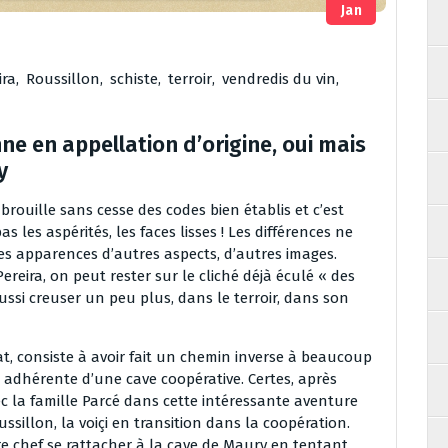
Jan
ira
,
Roussillon
,
schiste
,
terroir
,
vendredis du vin
,
nne en appellation d’origine, oui mais
y
rouille sans cesse des codes bien établis et c’est
s les aspérités, les faces lisses ! Les différences ne
les apparences d’autres aspects, d’autres images.
eira, on peut rester sur le cliché déjà éculé « des
ussi creuser un peu plus, dans le terroir, dans son
tat, consiste à avoir fait un chemin inverse à beaucoup
ce adhérente d’une cave coopérative. Certes, après
 la famille Parcé dans cette intéressante aventure
sillon, la voiçi en transition dans la coopération.
re chef se rattacher à la cave de Maury en tentant