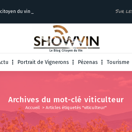
Sur le
 citoyen
Le Blog Citoyen du Vin
Actu
Portrait de Vignerons
Pézenas
Tourisme
Archives du mot-clé viticulteur
Accueil
>
Articles étiquetés "viticulteur"