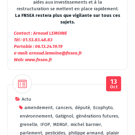
aides aux investissements et à la
restructuration se mettent en place rapidement.
La FNSEA restera plus que vigilante sur tous ces
sujets.
Contact : Arnaud LEMOINE
Tél : 01.53.83.48.83
Portable : 06.13.24.19.19
e-mail: arnaud.lemoine@fnsea.fr
Web: www.fnsea.fr
13
Oct
Actu
amendement
,
cancers
,
député
,
Ecophyto
,
environnement
,
Gatignol
,
générations futures
,
grenelle
,
IFOP
,
MDRGF
,
michel barnier
,
parlement
,
pesticides
,
philippe armand
,
plaisir