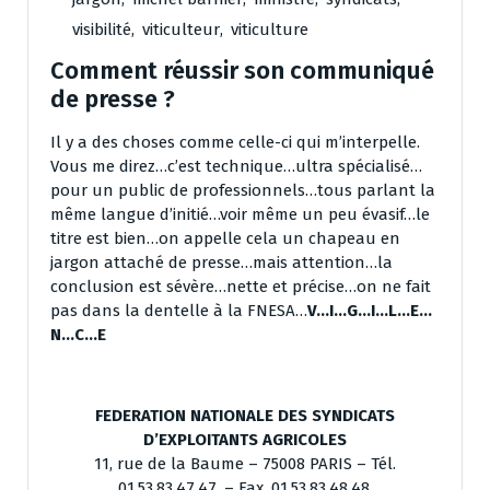
visibilité
,
viticulteur
,
viticulture
Comment réussir son communiqué
de presse ?
Il y a des choses comme celle-ci qui m’interpelle.
Vous me direz…c’est technique…ultra spécialisé…
pour un public de professionnels…tous parlant la
même langue d’initié…voir même un peu évasif…le
titre est bien…on appelle cela un chapeau en
jargon attaché de presse…mais attention…la
conclusion est sévère…nette et précise…on ne fait
pas dans la dentelle à la FNESA…
V…I…G…I…L…E…
N…C…E
FEDERATION NATIONALE DES SYNDICATS
D’EXPLOITANTS AGRICOLES
11, rue de la Baume – 75008 PARIS – Tél.
01.53.83.47.47. – Fax. 01.53.83.48.48.