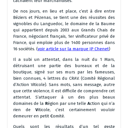
cachaient leur marchandises.
De nos jours, en lieu et place, c’est à dire entre
Béziers et Pézenas, se tient une des réussites des
vignobles du Languedoc, le domaine de la Baume
qui appartient depuis 2003 aux Grands Chais de
France, négociant français, 1er vinificateur privé de
France, qui emploie plus de 1400 personnes dans
16 sociétés. (
voir article sur la marque JP Chenet
)
Il a subi un attentat, dans la nuit du 1 Mars,
détruisant une partie des bureaux et de la
boutique, signé sur ses murs par les fameuses,
bien connues, 4 lettres du CRAV. (Comité Régional
d’Action Viticole). Sans mots, sans message, autre
que cette violence, il est difficile de comprendre cet
attentat. S’attaquer à un des plus beaux
domaines de la
R
égion par une telle
A
ction qui n’a
rien de
V
iticole, c’est certainement vouloir
demeurer en petit
C
omité.
Quels sont les résultats d’un tel geste