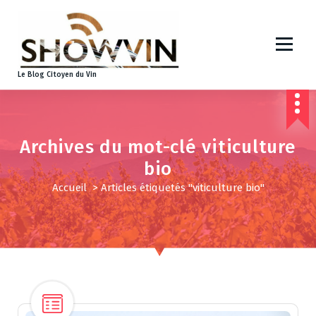
A
l
l
e
r
Le Blog Citoyen du Vin
a
u
c
o
Archives du mot-clé viticulture
n
t
bio
e
Accueil
>
Articles étiquetés "viticulture bio"
n
u