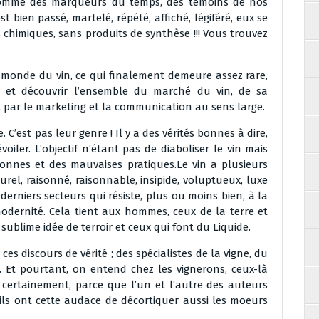
r comme des marqueurs du temps, des témoins de nos
 bien passé, martelé, répété, affiché, légiféré, eux se
 chimiques, sans produits de synthèse !!! Vous trouvez
ce monde du vin, ce qui finalement demeure assez rare,
 et découvrir l’ensemble du marché du vin, de sa
par le marketing et la communication au sens large.
C’est pas leur genre ! Il y a des vérités bonnes à dire,
oiler. L’objectif n’étant pas de diaboliser le vin mais
onnes et des mauvaises pratiques.Le vin a plusieurs
turel, raisonné, raisonnable, insipide, voluptueux, luxe
erniers secteurs qui résiste, plus ou moins bien, à la
 modernité. Cela tient aux hommes, ceux de la terre et
sublime idée de terroir et ceux qui font du Liquide.
es discours de vérité ; des spécialistes de la vigne, du
 Et pourtant, on entend chez les vignerons, ceux-là
 certainement, parce que l’un et l’autre des auteurs
ils ont cette audace de décortiquer aussi les moeurs