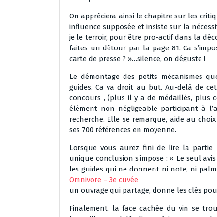
On appréciera ainsi le chapitre sur les crit
influence supposée et insiste sur la nécessit
je le terroir, pour être pro-actif dans la d
faites un détour par la page 81. Ca s’impose
carte de presse ? »…silence, on déguste !
Le démontage des petits mécanismes quot
guides. Ca va droit au but. Au-delà de cet
concours , (plus il y a de médaillés, plus 
élément non négligeable participant à l’
recherche. Elle se remarque, aide au choi
ses 700 références en moyenne.
Lorsque vous aurez fini de lire la partie
unique conclusion s’impose : « Le seul avis 
les guides qui ne donnent ni note, ni pal
Omnivore – 3e cuvée
un ouvrage qui partage, donne les clés pour
Finalement, la face cachée du vin se tr