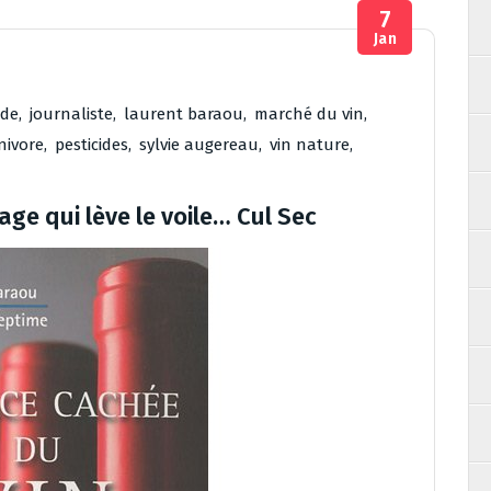
7
Jan
ide
,
journaliste
,
laurent baraou
,
marché du vin
,
ivore
,
pesticides
,
sylvie augereau
,
vin nature
,
age qui lève le voile… Cul Sec