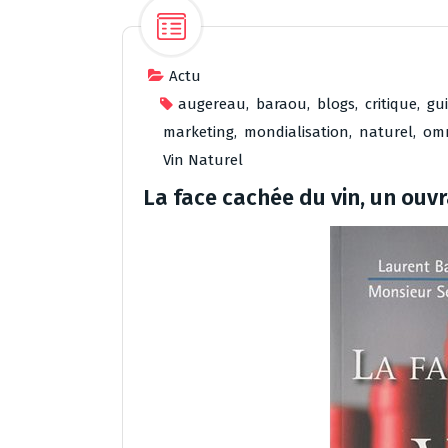
Actu
augereau
,
baraou
,
blogs
,
critique
,
gu
marketing
,
mondialisation
,
naturel
,
omn
Vin Naturel
La face cachée du vin, un ouvr