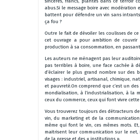
sincères, francs, plantés dans ce terroi
abus.Si le message boire avec modération est
battent pour défendre un vin sans intrants
ça fou ?
Outre le fait de dévoiler les coulisses de 
cet ouvrage a pour ambition de couvrir
production à sa consommation, en passant 
Les auteurs ne ménagent pas leur auditoire. 
pas terribles à boire, une face cachée à dév
d’éclairer le plus grand nombre sur des b
visages : industriel, artisanal, chimique, na
et pauvreté.On comprend que c’est un des d
mondialisation, à l’industrialisation, à la
ceux du commerce, ceux qui font vivre cette 
Vous trouverez toujours des détracteurs de c
vin, du marketing et de la communication.
même qui font le vin, ces mêmes mots. Et,
maitrisent leur communication sur le net, 
de la presse et des « institutions ».