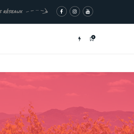
s réseaux
0