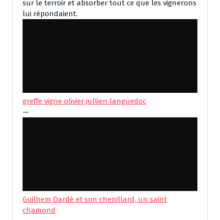
sur le terroir et absorber tout ce que les vignerons
lui répondaient.
greffe vigne olivier jullien languedoc
—
Guilhem Dardé et son chenillard, un saint
chamond