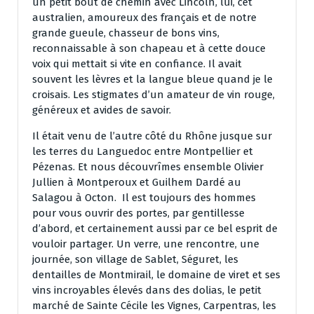
un petit bout de chemin avec Lincoln, lui, cet
australien, amoureux des français et de notre
grande gueule, chasseur de bons vins,
reconnaissable à son chapeau et à cette douce
voix qui mettait si vite en confiance. Il avait
souvent les lèvres et la langue bleue quand je le
croisais. Les stigmates d’un amateur de vin rouge,
généreux et avides de savoir.
Il était venu de l’autre côté du Rhône jusque sur
les terres du Languedoc entre Montpellier et
Pézenas. Et nous découvrîmes ensemble Olivier
Jullien à Montperoux et Guilhem Dardé au
Salagou à Octon. Il est toujours des hommes
pour vous ouvrir des portes, par gentillesse
d’abord, et certainement aussi par ce bel esprit de
vouloir partager. Un verre, une rencontre, une
journée, son village de Sablet, Séguret, les
dentailles de Montmirail, le domaine de viret et ses
vins incroyables élevés dans des dolias, le petit
marché de Sainte Cécile les Vignes, Carpentras, les