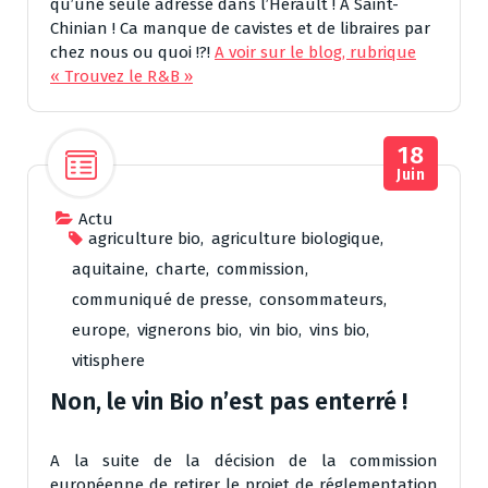
qu’une seule adresse dans l’Hérault ! A Saint-
Chinian ! Ca manque de cavistes et de libraires par
chez nous ou quoi !?!
A voir sur le blog, rubrique
« Trouvez le R&B »
18
Juin
Actu
agriculture bio
,
agriculture biologique
,
aquitaine
,
charte
,
commission
,
communiqué de presse
,
consommateurs
,
europe
,
vignerons bio
,
vin bio
,
vins bio
,
vitisphere
Non, le vin Bio n’est pas enterré !
A la suite de la décision de la commission
européenne de retirer le projet de réglementation