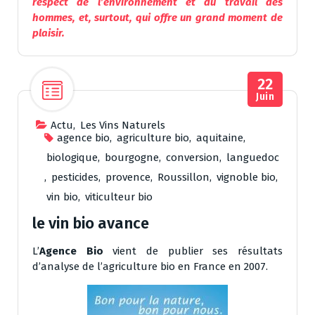
respect de l’environnement et du travail des
hommes, et, surtout, qui offre un grand moment de
plaisir.
22
Juin
Actu
,
Les Vins Naturels
agence bio
,
agriculture bio
,
aquitaine
,
biologique
,
bourgogne
,
conversion
,
languedoc
,
pesticides
,
provence
,
Roussillon
,
vignoble bio
,
vin bio
,
viticulteur bio
le vin bio avance
L’
Agence Bio
vient de publier ses résultats
d’analyse de l’agriculture bio en France en 2007.