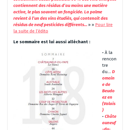
contiennent des résidus d’au moins une matière
active, le plus souvent un fongicide. La palme
revient à l’un des vins étudiés, qui contenait des
résidus de neuf pesticides différents…
» »
Pour lire
la suite de l’édito
Le sommaire est lui aussi alléchant :
• À la
rencon
tre
du…
D
omain
e de
Beudo
ez en
(Valais
)
•
Châte
auneuf
-du-