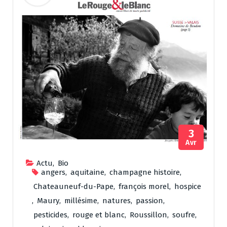
3
Avr
Actu
,
Bio
angers
,
aquitaine
,
champagne histoire
,
Chateauneuf-du-Pape
,
françois morel
,
hospice
,
Maury
,
millésime
,
natures
,
passion
,
pesticides
,
rouge et blanc
,
Roussillon
,
soufre
,