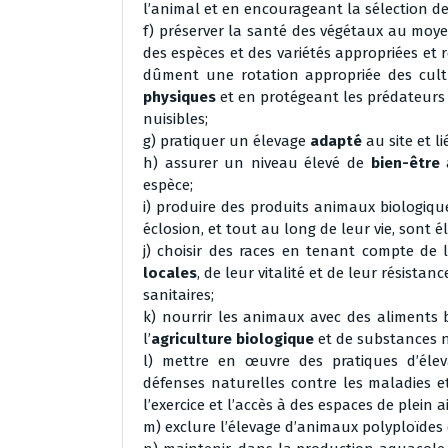
l’animal et en encourageant la sélection de
f) préserver la santé des végétaux au moy
des espèces et des variétés appropriées et 
dûment une rotation appropriée des cul
physiques
et en protégeant les prédateurs
nuisibles;
g) pratiquer un élevage
adapté
au site et li
h) assurer un niveau élevé de
bien-être
a
espèce;
i) produire des produits animaux biologiqu
éclosion, et tout au long de leur vie, sont 
j) choisir des races en tenant compte de
locales
, de leur vitalité et de leur résist
sanitaires;
k) nourrir les animaux avec des aliments b
l’
agriculture biologique
et de substances n
l) mettre en œuvre des pratiques d’élev
défenses naturelles contre les maladies 
l’exercice et l’accès à des espaces de plein ai
m) exclure l’élevage d’animaux polyploïde