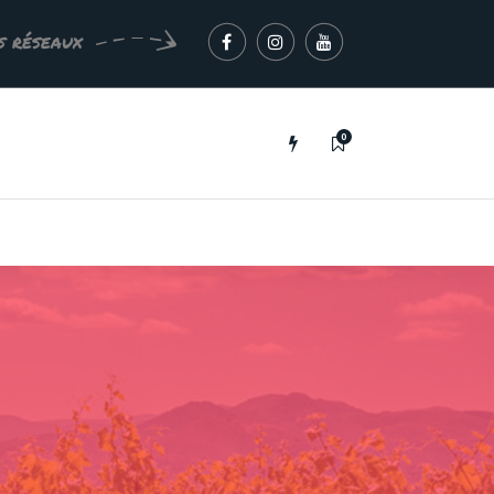
s réseaux
0