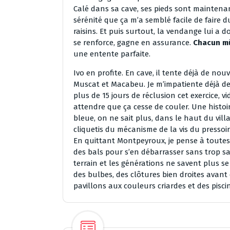
Calé dans sa cave, ses pieds sont maintenan
sérénité que ça m’a semblé facile de faire d
raisins. Et puis surtout, la vendange lui a
se renforce, gagne en assurance.
Chacun mû
une entente parfaite.
Ivo en profite. En cave, il tente déjà de n
Muscat et Macabeu. Je m’impatiente déjà de 
plus de 15 jours de réclusion cet exercice, vid
attendre que ça cesse de couler. Une histoir
bleue, on ne sait plus, dans le haut du vil
cliquetis du mécanisme de la vis du pressoir. 
En quittant Montpeyroux, je pense à toutes 
des bals pour s’en débarrasser sans trop s
terrain et les générations ne savent plus se
des bulbes, des clôtures bien droites avan
pavillons aux couleurs criardes et des pisci