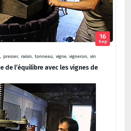
16
Sep
e
,
presser
,
raisin
,
tonneau
,
vigne
,
vigneron
,
vin
e de l’équilibre avec les vignes de