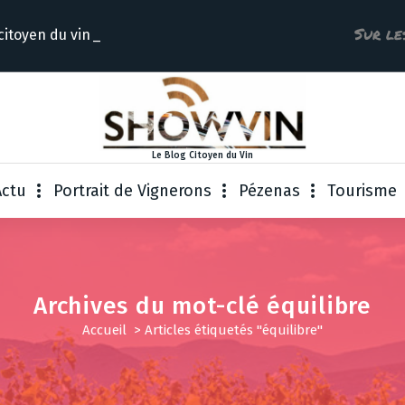
Sur le
citoyen d
Le Blog Citoyen du Vin
Actu
Portrait de Vignerons
Pézenas
Tourisme
Archives du mot-clé équilibre
Accueil
>
Articles étiquetés "équilibre"