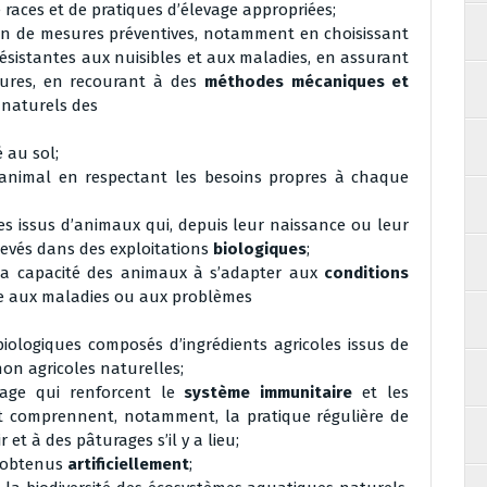
 races et de pratiques d’élevage appropriées;
en de mesures préventives, notamment en choisissant
résistantes aux nuisibles et aux maladies, en assurant
tures, en recourant à des
méthodes mécaniques et
 naturels des
é au sol;
nimal en respectant les besoins propres à chaque
es issus d’animaux qui, depuis leur naissance ou leur
élevés dans des exploitations
biologiques
;
 la capacité des animaux à s’adapter aux
conditions
ance aux maladies ou aux problèmes
iologiques composés d’ingrédients agricoles issus de
on agricoles naturelles;
age qui renforcent le
système immunitaire
et les
et comprennent, notamment, la pratique régulière de
r et à des pâturages s’il y a lieu;
s obtenus
artificiellement
;