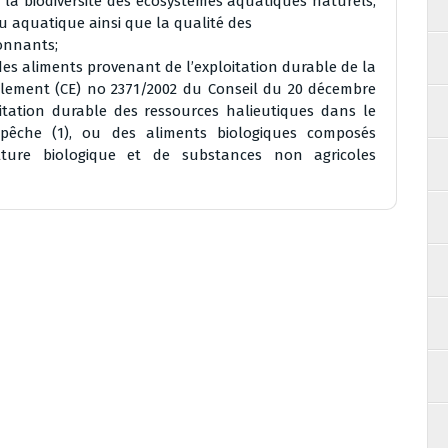
 la biodiversité des écosystèmes aquatiques naturels,
u aquatique ainsi que la qualité des
onnants;
des aliments provenant de l’exploitation durable de la
règlement (CE) no 2371/2002 du Conseil du 20 décembre
oitation durable des ressources halieutiques dans le
êche (1), ou des aliments biologiques composés
culture biologique et de substances non agricoles