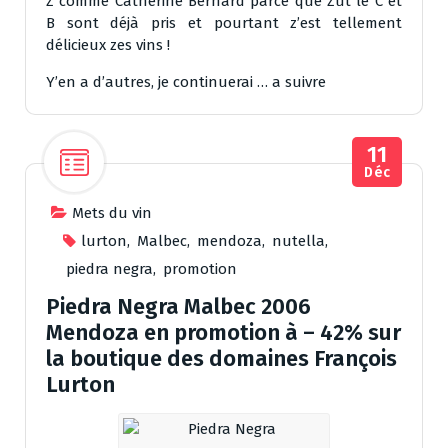
Z comme Catherine Bernard parce que Zut le C et
B sont déjà pris et pourtant z’est tellement
délicieux zes vins !
Y’en a d’autres, je continuerai … a suivre
11
Déc
Mets du vin
lurton
,
Malbec
,
mendoza
,
nutella
,
piedra negra
,
promotion
Piedra Negra Malbec 2006
Mendoza en promotion à – 42% sur
la boutique des domaines François
Lurton