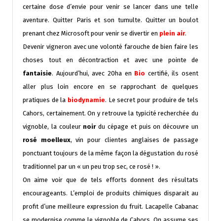
certaine dose d’envie pour venir se lancer dans une telle
aventure. Quitter Paris et son tumulte. Quitter un boulot
prenant chez Microsoft pour venir se divertir en
plein air
.
Devenir vigneron avec une volonté farouche de bien faire les
choses tout en décontraction et avec une pointe de
fantaisie
. Aujourd’hui, avec 20ha en
Bio
certifié, ils osent
aller plus loin encore en se rapprochant de quelques
pratiques de la
biodynamie
. Le secret pour produire de tels
Cahors, certainement. On y retrouve la typicité recherchée du
vignoble, la couleur
noir
du cépage et puis on découvre un
rosé moelleux
, vin pour clientes anglaises de passage
ponctuant toujours de la même façon la dégustation du rosé
traditionnel par un « un peu trop sec, ce rosé ! ».
On aime voir que de tels efforts donnent des résultats
encourageants. L’emploi de produits chimiques disparait au
profit d’une meilleure expression du fruit. Lacapelle Cabanac
se modernise comme le vignoble de Cahors. On assume ses