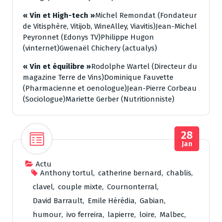
« Vin et High-tech »
Michel Remondat (Fondateur
de Vitisphère, Vitijob, WineAlley, Viavitis)Jean-Michel
Peyronnet (Edonys TV)Philippe Hugon
(vinternet)Gwenaël Chichery (actualys)
« Vin et équilibre »
Rodolphe Wartel (Directeur du
magazine Terre de Vins)Dominique Fauvette
(Pharmacienne et oenologue)Jean-Pierre Corbeau
(Sociologue)Mariette Gerber (Nutritionniste)
28
Jan
Actu
Anthony tortul
,
catherine bernard
,
chablis
,
clavel
,
couple mixte
,
Cournonterral
,
David Barrault
,
Emile Hérédia
,
Gabian
,
humour
,
ivo ferreira
,
lapierre
,
loire
,
Malbec
,