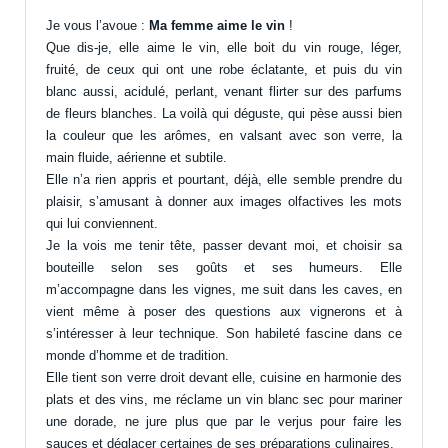
Je vous l’avoue :
Ma femme aime le vin
!
Que dis-je, elle aime le vin, elle boit du vin rouge, léger,
fruité, de ceux qui ont une robe éclatante, et puis du vin
blanc aussi, acidulé, perlant, venant flirter sur des parfums
de fleurs blanches. La voilà qui déguste, qui pèse aussi bien
la couleur que les arômes, en valsant avec son verre, la
main fluide, aérienne et subtile.
Elle n’a rien appris et pourtant, déjà, elle semble prendre du
plaisir, s’amusant à donner aux images olfactives les mots
qui lui conviennent.
Je la vois me tenir tête, passer devant moi, et choisir sa
bouteille selon ses goûts et ses humeurs. Elle
m’accompagne dans les vignes, me suit dans les caves, en
vient même à poser des questions aux vignerons et à
s’intéresser à leur technique. Son habileté fascine dans ce
monde d’homme et de tradition.
Elle tient son verre droit devant elle, cuisine en harmonie des
plats et des vins, me réclame un vin blanc sec pour mariner
une dorade, ne jure plus que par le verjus pour faire les
sauces et déglacer certaines de ses préparations culinaires.