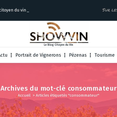
Sur le
citoyen d
Le Blog Citoyen du Vin
Actu
Portrait de Vignerons
Pézenas
Tourisme
Archives du mot-clé consommateur
Accueil
>
Articles étiquetés "consommateur"