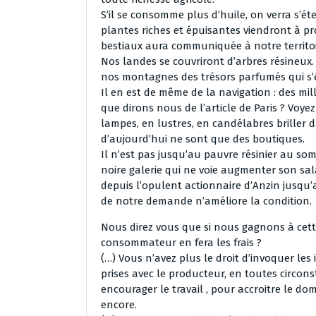
S’il se consomme plus d’huile, on verra s’éte
plantes riches et épuisantes viendront à pro
bestiaux aura communiquée à notre territoi
Nos landes se couvriront d’arbres résineux
nos montagnes des trésors parfumés qui s’é
Il en est de même de la navigation : des mil
que dirons nous de l’article de Paris ? Voyez
lampes, en lustres, en candélabres briller
d’aujourd’hui ne sont que des boutiques.
Il n’est pas jusqu’au pauvre résinier au s
noire galerie qui ne voie augmenter son sala
depuis l’opulent actionnaire d’Anzin jusqu
de notre demande n’améliore la condition.
Nous direz vous que si nous gagnons à cett
consommateur en fera les frais ?
(…) Vous n’avez plus le droit d’invoquer le
prises avec le producteur, en toutes circonst
encourager le travail , pour accroitre le dom
encore.