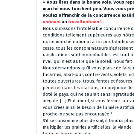
«
Vous êtes dans la bonne voie. Vous repo
marché vous touchent peu. Vous vous pré
voulez affranchir de la concurrence extér
national
au
travail national
.
Nous subissons l’intolérable concurrence d’u
conditions tellement supérieures aux nôtres
notre marché national à un prix fabuleuseme
cesse, tous les consommateurs s’adressent à
ramifications sont innombrables, est tout à
rival, qui n’est autre que le soleil, nous fai
Nous demandons qu’il vous plaise de faire 
lucarnes, abat-jour, contre-vents, volets, r
toutes ouvertures, trous, fentes et fissures
pénétrer dans les maisons, au préjudice des
doté le pays, qui ne saurait sans ingratitu
inégale. […] Et d’abord, si vous fermez, auta
vous créez ainsi le besoin de lumière artifici
proche, ne sera pas encouragée ?
S’il se consomme plus de suif, il faudra pl
multiplier les prairies artificielles, la viande
toute richesse agricole.