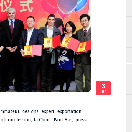
3
Jan
ommateur
,
des vins
,
expert
,
exportation
,
Interprofession
,
la Chine
,
Paul Mas
,
presse
,