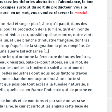
ussez les théories abstraites ; l’abondance, le bon
occupez surtout du sort du producteur. Vous le
ieure, en un mot, vous voulez réserver le
marché
n rival étranger placé, à ce qu’il paraît, dans des
, pour la production de la lumière, qu’il en inonde
nt réduit ; car, aussitôt qu’il se montre, notre vente
 lui, et une branche d’industrie française, dont les
 coup frappée de la stagnation la plus complète. Ce
t une guerre (si) acharnée […]
une loi qui ordonne la fermeture de toutes fenêtres,
ideaux, vasistas, œils-de-bœuf, stores, en un mot, de
 par lesquelles la lumière du soleil a coutume de
 belles industries dont nous nous flattons d’avoir
de nous abandonner aujourd’hui à une lutte si
nt que possible tout accès à la lumière naturelle, si
elle, quelle est en France l’industrie qui, de proche en
us de bœufs et de moutons et par suite on verra se
, la laine, le cuir et surtout les engrais cette base de