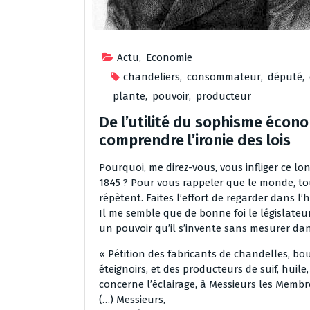
Actu
,
Economie
chandeliers
,
consommateur
,
député
,
plante
,
pouvoir
,
producteur
De l’utilité du sophisme écon
comprendre l’ironie des lois
Pourquoi, me direz-vous, vous infliger ce lon
1845 ? Pour vous rappeler que le monde, tou
répètent. Faites l’effort de regarder dans l’
Il me semble que de bonne foi le législateu
un pouvoir qu’il s’invente sans mesurer dans
« Pétition des fabricants de chandelles, bo
éteignoirs, et des producteurs de suif, huile
concerne l’éclairage, à Messieurs les Memb
(…) Messieurs,