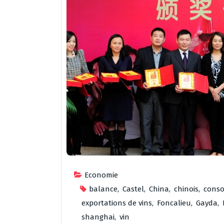
Economie
balance
,
Castel
,
China
,
chinois
,
cons
exportations de vins
,
Foncalieu
,
Gayda
,
shanghai
,
vin