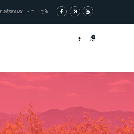
s réseaux
0