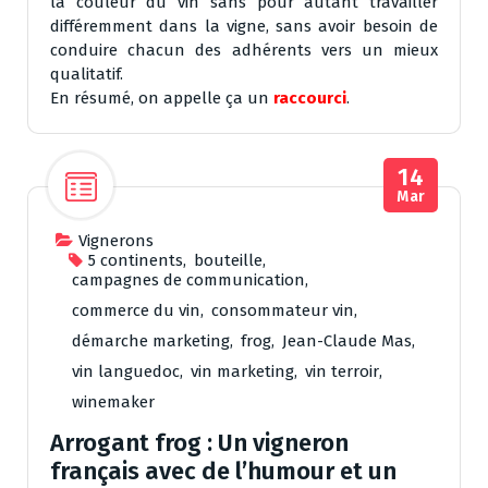
la couleur du vin sans pour autant travailler
différemment dans la vigne, sans avoir besoin de
conduire chacun des adhérents vers un mieux
qualitatif.
En résumé, on appelle ça un
raccourci
.
14
Mar
Vignerons
5 continents
,
bouteille
,
campagnes de communication
,
commerce du vin
,
consommateur vin
,
démarche marketing
,
frog
,
Jean-Claude Mas
,
vin languedoc
,
vin marketing
,
vin terroir
,
winemaker
Arrogant frog : Un vigneron
français avec de l’humour et un