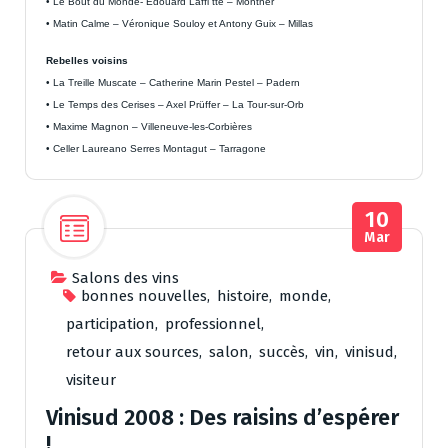
• Le Bout du Monde- Edouard Laffi tte – Montner
• Matin Calme – Véronique Souloy et Antony Guix – Millas
Rebelles voisins
• La Treille Muscate – Catherine Marin Pestel – Padern
• Le Temps des Cerises – Axel Prüffer – La Tour-sur-Orb
• Maxime Magnon – Villeneuve-les-Corbières
• Celler Laureano Serres Montagut – Tarragone
10
Mar
Salons des vins
bonnes nouvelles
,
histoire
,
monde
,
participation
,
professionnel
,
retour aux sources
,
salon
,
succès
,
vin
,
vinisud
,
visiteur
Vinisud 2008 : Des raisins d’espérer
!