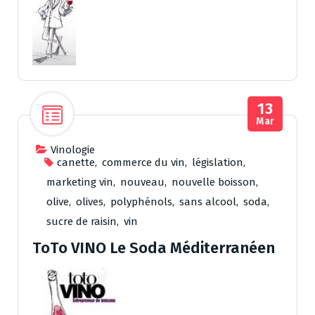
13
Mar
Vinologie
canette
,
commerce du vin
,
législation
,
marketing vin
,
nouveau
,
nouvelle boisson
,
olive
,
olives
,
polyphénols
,
sans alcool
,
soda
,
sucre de raisin
,
vin
ToTo VINO Le Soda Méditerranéen