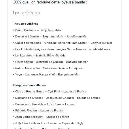
2009 que l’on retrouve cette joyeuse bande :
Les participants
Tribu des Albères
• Bruno Duchêne – Banyuls-sur-Mer
• Domaine Léonine – Stéphane Morin – Argelès-sur-Mer
• Casot des Mailloles – Ghislaine Manier et Alain Castex – Banyuls-sur-Mer
• Les Foulards Rouges – Jean François Nicq – Montesquieu-des-Albères
• Le Scarabée – Isabelle Frère -Sorède
• Peychpeyrou – Bertrand de Guitaut – Banyuls-sur-Mer
• Potron Minet – Jean Sébastien Gioan – Fourques
• Yoyo – Laurence Manya Krief – Banyuls-sur-Mer
Gang des Fenouillèdes
• Clos du Rouge Gorge – Cyril Fhal – Latour de France
• Domaine de l’Ausseil – Jacques de Chancel – Latour de France
• Domaine du Possible – Loïc Roure – Lansac
• Frédéric Rivaton – Latour de France
• Jean Louis Tribouley – Latour de France
• Jolly Férriol – Jean Luc Chossart – Espira de L’Agly