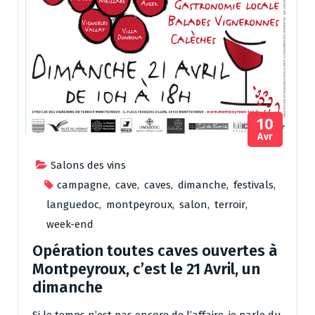
10
Avr
Salons des vins
campagne
,
cave
,
caves
,
dimanche
,
festivals
,
languedoc
,
montpeyroux
,
salon
,
terroir
,
week-end
Opération toutes caves ouvertes à
Montpeyroux, c’est le 21 Avril, un
dimanche