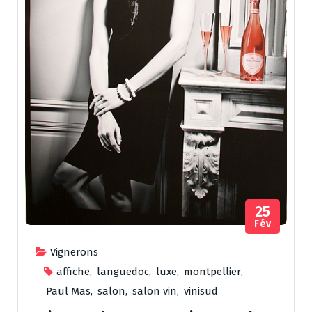
25
Fév
Vignerons
affiche
,
languedoc
,
luxe
,
montpellier
,
Paul Mas
,
salon
,
salon vin
,
vinisud