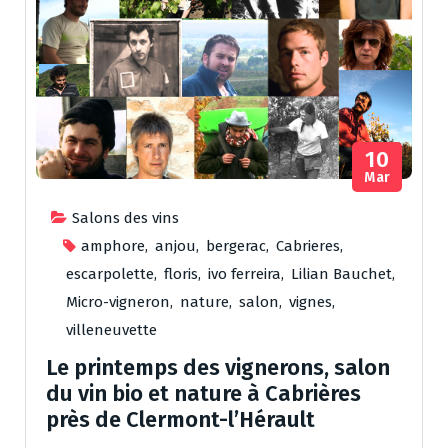
10
Mar
Salons des vins
amphore
,
anjou
,
bergerac
,
Cabrieres
,
escarpolette
,
floris
,
ivo ferreira
,
Lilian Bauchet
,
Micro-vigneron
,
nature
,
salon
,
vignes
,
villeneuvette
Le printemps des vignerons, salon
du vin bio et nature à Cabrières
près de Clermont-l’Hérault